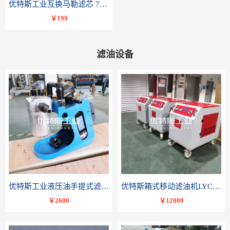
优特斯工业互换马勒滤芯 77681075PI8508 DRG 100
￥199
滤油设备
优特斯工业液压油手提式滤油机BLYJ系列液压油润滑油便携轻便小流量精密过滤
优特斯箱式移动滤油机LYC-C系列变压器油润滑油滤油小车
￥2600
￥12000