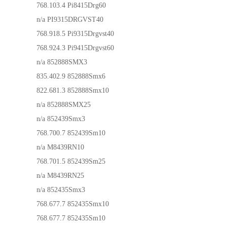
768.103.4
Pi8415Drg60
n/a
PI9315DRGVST40
768.918.5
Pi9315Drgvst40
768.924.3
Pi9415Drgvst60
n/a
852888SMX3
835.402.9
852888Smx6
822.681.3
852888Smx10
n/a
852888SMX25
n/a
852439Smx3
768.700.7
852439Sm10
n/a
M8439RN10
768.701.5
852439Sm25
n/a
M8439RN25
n/a
852435Smx3
768.677.7
852435Smx10
768.677.7
852435Sm10