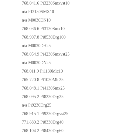
768.041.6
Pi3230Smxvst10
n/a
PI3130SMX10
n/a
M0030DN10
768.036.6
Pi3130Smx10
768.907.8
Pi8530Drg100
n/a
M0030DH25
768.054.9
Pi4230Smxvst25
n/a
M0030DN25
768.011.9
Pi1130Mic10
765.720.8
Pi1030Mic25
768.048.1
Pi4130Smx25
768.095.2
Pi8230Drg25
n/a
Pi9230Drg25
768.915.1
Pi9230Drgvst25
771.880.2
Pi8330Drg40
768.104.2
Pi8430Drg60