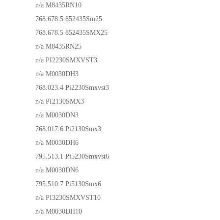
n/a
M8435RN10
768.678.5
852435Sm25
768.678.5
852435SMX25
n/a
M8435RN25
n/a
PI2230SMXVST3
n/a
M0030DH3
768.023.4
Pi2230Smxvst3
n/a
PI2130SMX3
n/a
M0030DN3
768.017.6
Pi2130Smx3
n/a
M0030DH6
795.513.1
Pi5230Smxvst6
n/a
M0030DN6
795.510.7
Pi5130Smx6
n/a
PI3230SMXVST10
n/a
M0030DH10