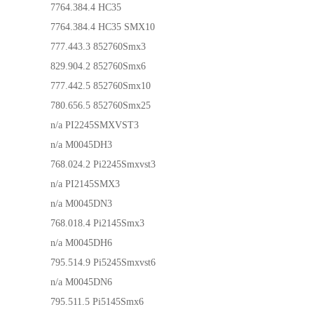
7764.384.4
HC35
7764.384.4
HC35 SMX10
777.443.3
852760Smx3
829.904.2
852760Smx6
777.442.5
852760Smx10
780.656.5
852760Smx25
n/a
PI2245SMXVST3
n/a
M0045DH3
768.024.2
Pi2245Smxvst3
n/a
PI2145SMX3
n/a
M0045DN3
768.018.4
Pi2145Smx3
n/a
M0045DH6
795.514.9
Pi5245Smxvst6
n/a
M0045DN6
795.511.5
Pi5145Smx6