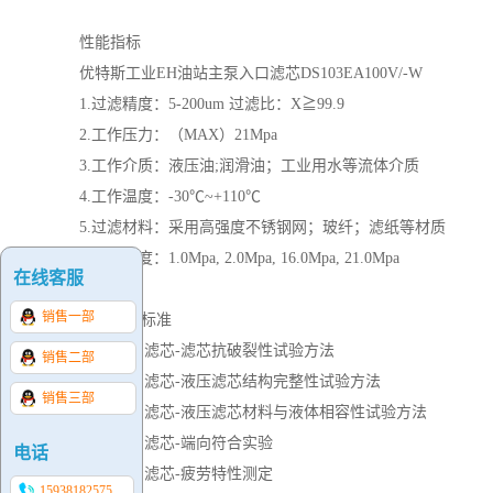
性能指标
优特斯工业EH油站主泵入口滤芯DS103EA100V/-W
1.过滤精度：5-200um 过滤比：X≧99.9
2.工作压力：（MAX）21Mpa
3.工作介质：液压油;润滑油；工业用水等流体介质
4.工作温度：-30℃~+110℃
5.过滤材料：采用高强度不锈钢网；玻纤；滤纸等材质
6.结构强度：1.0Mpa, 2.0Mpa, 16.0Mpa, 21.0Mpa
在线客服
销售一部
质量测试标准
ISO 2941 滤芯-滤芯抗破裂性试验方法
销售二部
ISO 2942 滤芯-液压滤芯结构完整性试验方法
销售三部
ISO 2943 滤芯-液压滤芯材料与液体相容性试验方法
ISO 3723 滤芯-端向符合实验
电话
ISO 3724 滤芯-疲劳特性测定
15938182575