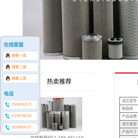
在线客服
销售一部
销售二部
销售三部
热卖推荐
电话
滤芯型号
15938182575
制造商
15239198219
产品品牌
滤芯类型
18336830337
产品尺寸