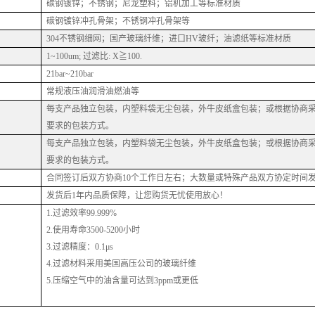
碳钢镀锌；不锈钢；尼龙塑料；铝机加工等标准材质
碳钢镀锌冲孔骨架；不锈钢冲孔骨架等
304不锈钢细网；国产玻璃纤维；进口HV玻纤；油滤纸等标准材质
1
~
100um
; 过滤比
: X≧100.
21bar~210bar
常规液压油润滑油燃油等
每支产品独立包装，内塑料袋无尘包装，外牛皮纸盒包装；或根据协商
要求的包装方式。
每支产品独立包装，内塑料袋无尘包装，外牛皮纸盒包装；或根据协商
要求的包装方式。
合同签订后双方协商
10个工作日左右；大数量或特殊产品双方协定时间
发货后
1年内品质保障，让您购货无忧使用放心！
1.过滤效率99.999%
2.使用寿命3500-5200小时
3.过滤精度：0.1μs
4.过滤材料采用美国高压公司的玻璃纤维
5.压缩空气中的油含量可达到3ppm或更低