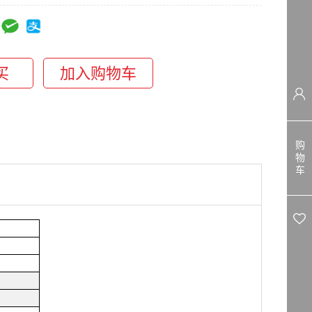
购
物
车