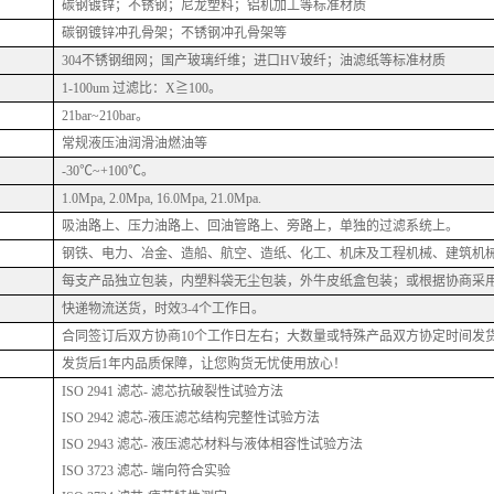
碳钢镀锌；不锈钢；尼龙塑料；铝机加工等标准材质
碳钢镀锌冲孔骨架；不锈钢冲孔骨架等
304不锈钢细网；国产玻璃纤维；进口HV玻纤；油滤纸等标准材质
1-100um 过滤比：X≧100。
21bar~210bar。
常规液压油润滑油燃油等
-30℃~+100℃。
1.0Mpa, 2.0Mpa, 16.0Mpa, 21.0Mpa.
吸油路上、压力油路上、回油管路上、旁路上，单独的过滤系统上。
钢铁、电力、冶金、造船、航空、造纸、化工、机床及工程机械、建筑机
每支产品独立包装，内塑料袋无尘包装，外牛皮纸盒包装；或根据协商采
快递物流送货，时效
3-4个工作日。
合同签订后双方协商
10个工作日左右；大数量或特殊产品双方协定时间发
发货后
1年内品质保障，让您购货无忧使用放心！
ISO 2941 滤芯- 滤芯抗破裂性试验方法
ISO 2942 滤芯-液压滤芯结构完整性试验方法
ISO 2943 滤芯- 液压滤芯材料与液体相容性试验方法
ISO 3723 滤芯- 端向符合实验