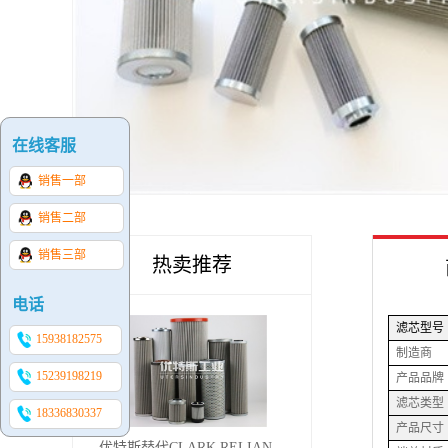
在线客服
销售一部
销售二部
销售三部
热卖推荐
电话
滤芯型号
15938182575
制造商
15239198219
产品品牌
滤芯类型
18336830337
产品尺寸