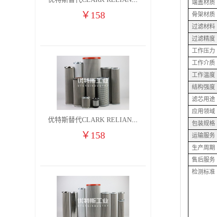
优特斯替代CLARK RELIANCE燃气凝聚过滤器滤芯2710H9V 2710H9VO
端盖材质
￥
158
骨架材质
过滤材料
过滤精度
工作压力
工作介质
工作温度
结构强度
滤芯用途
应用领域
优特斯替代CLARK RELIANCE燃气凝聚过滤器滤芯2710H9V 2710H9VO(1)
包装规格
￥
158
运输服务
生产周期
售后服务
检测标准