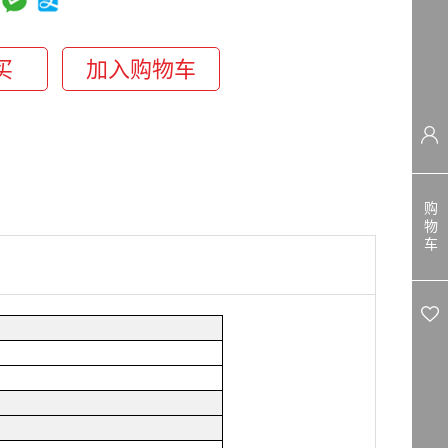
购
物
车