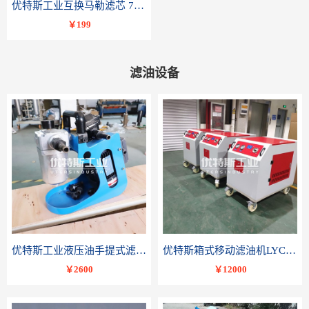
优特斯工业互换马勒滤芯 77681075PI8508 DRG 100
￥199
滤油设备
优特斯工业液压油手提式滤油机BLYJ系列液压油润滑油便携轻便小流量精密过滤
优特斯箱式移动滤油机LYC-C系列变压器油润滑油滤油小车
￥2600
￥12000