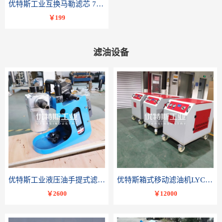
优特斯工业互换马勒滤芯 77681075PI8508 DRG 100
￥199
滤油设备
优特斯工业液压油手提式滤油机BLYJ系列液压油润滑油便携轻便小流量精密过滤
优特斯箱式移动滤油机LYC-C系列变压器油润滑油滤油小车
￥2600
￥12000