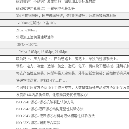
碳钢镀锌；不锈钢；尼龙塑料；铝机加工等标准材质
碳钢镀锌冲孔骨架；不锈钢冲孔骨架等
304不锈钢细网；国产玻璃纤维；进口HV玻纤；油滤纸等标准材质
1-100um 过滤比：X≧100。
21bar~210bar。
常规液压油润滑油燃油等
-30℃~+100℃。
1.0Mpa, 2.0Mpa, 16.0Mpa, 21.0Mpa.
吸油路上、压力油路上、回油管路上、旁路上，单独的过滤系统上。
钢铁、电力、冶金、造船、航空、造纸、化工、机床及工程机械、建筑机
每支产品独立包装，内塑料袋无尘包装，外牛皮纸盒包装；或根据协商采
快递物流送货，时效
3-4个工作日。
合同签订后双方协商
10个工作日左右；大数量或特殊产品双方协定时间发
发货后
1年内品质保障，让您购货无忧使用放心！
ISO 2941 滤芯- 滤芯抗破裂性试验方法
ISO 2942 滤芯-液压滤芯结构完整性试验方法
ISO 2943 滤芯- 液压滤芯材料与液体相容性试验方法
ISO 3723 滤芯- 端向符合实验