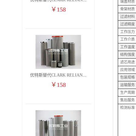
优特斯替代CLARK RELIANCE燃气凝聚过滤器滤芯2710H9V 2710H9VO
端盖材质
￥
158
骨架材质
过滤材料
过滤精度
工作压力
工作介质
工作温度
结构强度
滤芯用途
应用领域
优特斯替代CLARK RELIANCE燃气凝聚过滤器滤芯2710H9V 2710H9VO(1)
包装规格
￥
158
运输服务
生产周期
售后服务
检测标准