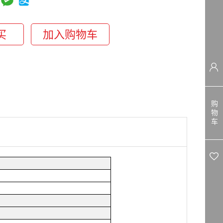
购
物
车