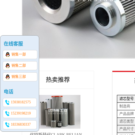
在线客服
销售一部
销售二部
销售三部
热卖推荐
电话
滤芯型号
15938182575
制造商
15239198219
产品品牌
滤芯类型
18336830337
产品尺寸