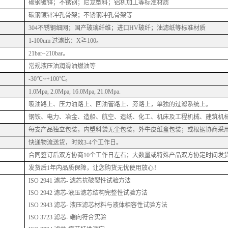
碳钢镀锌
；不锈钢；尼龙塑料；铝机加工等标准材质
碳钢镀锌冲孔骨架；
不锈钢冲孔骨架等
304
不锈钢细网；
国产玻璃纤维；进口
HV玻纤；油滤纸等标准材质
1-100
um 过滤比：X≧100
。
21bar~210bar
。
常规液压油
润滑油燃油等
-30℃~+100℃
。
1.0Mpa, 2.0Mpa, 16.0Mpa, 21.0Mpa
.
吸油路上、压力油路上、回油管路上、旁路上，单独的过滤系统上
。
钢铁、电力、冶金、造船、航空、造纸、化工、机床及工程机械、建筑机
每支产品独立包装，内塑料袋无尘包装，
外
牛皮纸盒包装；
或根据协商采
快递物流送货，时效
3-4个工作日。
合同签订后双方协商
10个工作日左右；大数量或特殊产品双方协定时间发
发货后
1年内品质保障，让您购货无忧使用放心！
ISO 2941 滤芯- 滤芯抗破裂性试验方法
ISO 2942 滤芯-液压滤芯结构完整性试验方法
ISO 2943 滤芯- 液压滤芯材料与液体相容性试验方法
ISO 3723 滤芯- 端向符合实验