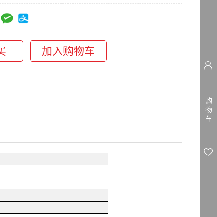
购
物
车