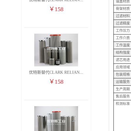
优特斯替代CLARK RELIANCE燃气凝聚过滤器滤芯2710H9V 2710H9VO
端盖材质
￥
158
骨架材质
过滤材料
过滤精度
工作压力
工作介质
工作温度
结构强度
滤芯用途
应用领域
优特斯替代CLARK RELIANCE燃气凝聚过滤器滤芯2710H9V 2710H9VO(1)
包装规格
￥
158
运输服务
生产周期
售后服务
检测标准