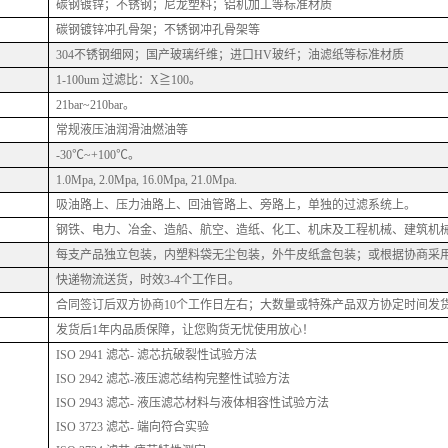
碳钢镀锌；不锈钢；尼龙塑料；铝机加工等标准材质
碳钢镀锌冲孔骨架；不锈钢冲孔骨架等
304不锈钢细网；国产玻璃纤维；进口HV玻纤；油滤纸等标准材质
1-100um 过滤比：X≧100。
21bar~210bar。
常规液压油润滑油燃油等
-30℃~+100℃。
1.0Mpa, 2.0Mpa, 16.0Mpa, 21.0Mpa.
吸油路上、压力油路上、回油管路上、旁路上，单独的过滤系统上。
钢铁、电力、冶金、造船、航空、造纸、化工、机床及工程机械、建筑机
每支产品独立包装，内塑料袋无尘包装，外牛皮纸盒包装；或根据协商采
快递物流送货，时效
3-4个工作日。
合同签订后双方协商
10个工作日左右；大数量或特殊产品双方协定时间发
发货后
1年内品质保障，让您购货无忧使用放心！
ISO 2941 滤芯- 滤芯抗破裂性试验方法
ISO 2942 滤芯-液压滤芯结构完整性试验方法
ISO 2943 滤芯- 液压滤芯材料与液体相容性试验方法
ISO 3723 滤芯- 端向符合实验