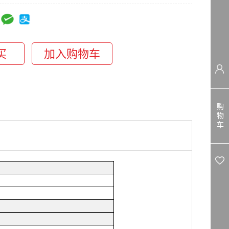
购
物
车