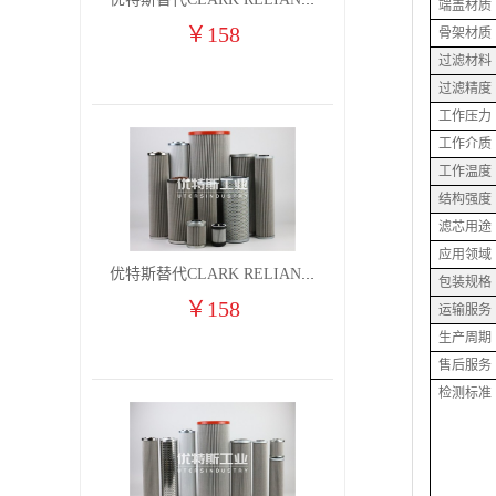
优特斯替代CLARK RELIANCE燃气凝聚过滤器滤芯2710H9V 2710H9VO
端盖材质
￥
158
骨架材质
过滤材料
过滤精度
工作压力
工作介质
工作温度
结构强度
滤芯用途
应用领域
优特斯替代CLARK RELIANCE燃气凝聚过滤器滤芯2710H9V 2710H9VO(1)
包装规格
￥
158
运输服务
生产周期
售后服务
检测标准