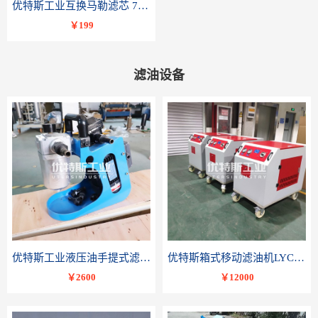
优特斯工业互换马勒滤芯 77681075PI8508 DRG 100
￥199
滤油设备
优特斯工业液压油手提式滤油机BLYJ系列液压油润滑油便携轻便小流量精密过滤
优特斯箱式移动滤油机LYC-C系列变压器油润滑油滤油小车
￥2600
￥12000