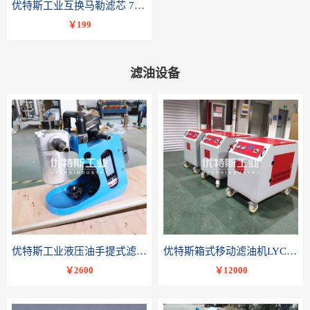
优特斯工业互换马勒滤芯 77681075PI8508 DRG 100
￥199
滤油设备
优特斯工业液压油手提式滤油机BLYJ系列液压油润滑油便携轻便小流量精密过滤
优特斯箱式移动滤油机LYC-C系列变压器油润滑油滤油小车
￥2600
￥12000