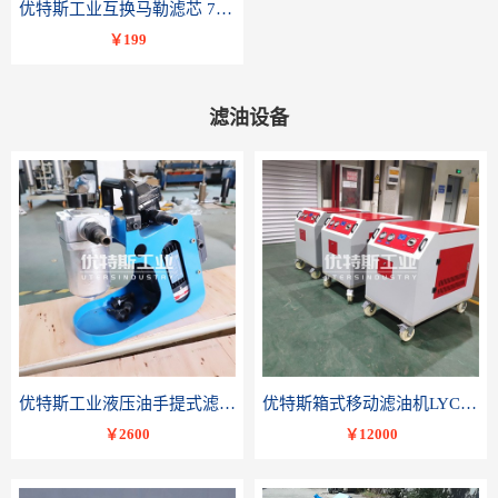
优特斯工业互换马勒滤芯 77681075PI8508 DRG 100
￥199
滤油设备
优特斯工业液压油手提式滤油机BLYJ系列液压油润滑油便携轻便小流量精密过滤
优特斯箱式移动滤油机LYC-C系列变压器油润滑油滤油小车
￥2600
￥12000