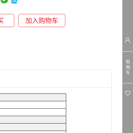
购
物
车