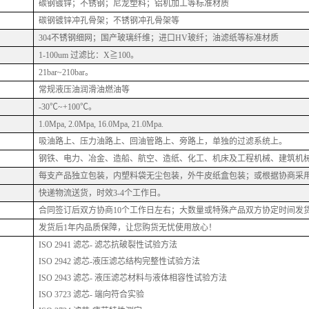
碳钢镀锌；不锈钢；尼龙塑料；铝机加工等标准材质
碳钢镀锌冲孔骨架；不锈钢冲孔骨架等
304不锈钢细网；国产玻璃纤维；进口HV玻纤；油滤纸等标准材质
1-100um 过滤比：X≧100。
21bar~210bar。
常规液压油润滑油燃油等
-30℃~+100℃。
1.0Mpa, 2.0Mpa, 16.0Mpa, 21.0Mpa.
吸油路上、压力油路上、回油管路上、旁路上，单独的过滤系统上。
钢铁、电力、冶金、造船、航空、造纸、化工、机床及工程机械、建筑机
每支产品独立包装，内塑料袋无尘包装，外牛皮纸盒包装；或根据协商采
快递物流送货，时效
3-4个工作日。
合同签订后双方协商
10个工作日左右；大数量或特殊产品双方协定时间发
发货后
1年内品质保障，让您购货无忧使用放心！
ISO 2941 滤芯- 滤芯抗破裂性试验方法
ISO 2942 滤芯-液压滤芯结构完整性试验方法
ISO 2943 滤芯- 液压滤芯材料与液体相容性试验方法
ISO 3723 滤芯- 端向符合实验