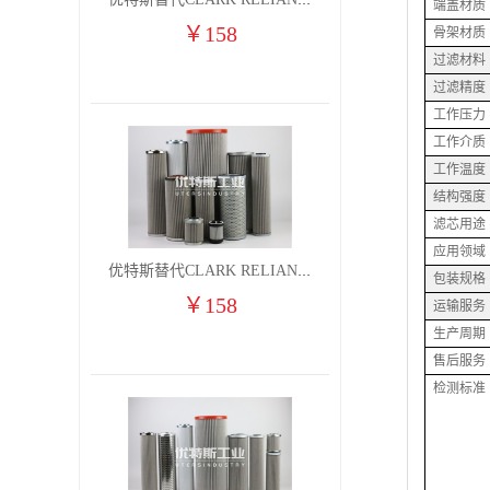
优特斯替代CLARK RELIANCE燃气凝聚过滤器滤芯2710H9V 2710H9VO
端盖材质
￥
158
骨架材质
过滤材料
过滤精度
工作压力
工作介质
工作温度
结构强度
滤芯用途
应用领域
优特斯替代CLARK RELIANCE燃气凝聚过滤器滤芯2710H9V 2710H9VO(1)
包装规格
￥
158
运输服务
生产周期
售后服务
检测标准