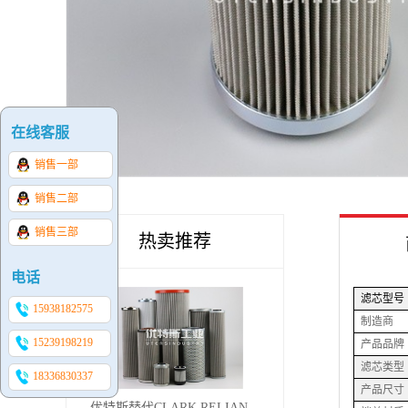
在线客服
销售一部
销售二部
销售三部
热卖推荐
电话
滤芯型号
15938182575
制造商
15239198219
产品品牌
滤芯类型
18336830337
产品尺寸