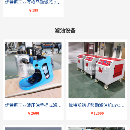
优特斯工业互换马勒滤芯 77681075PI8508 DRG 100
￥199
滤油设备
优特斯工业液压油手提式滤油机BLYJ系列液压油润滑油便携轻便小流量精密过滤
优特斯箱式移动滤油机LYC-C系列变压器油润滑油滤油小车
￥2600
￥12000