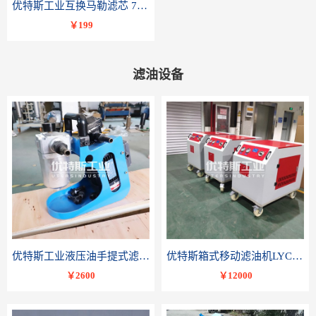
优特斯工业互换马勒滤芯 77681075PI8508 DRG 100
￥199
滤油设备
优特斯工业液压油手提式滤油机BLYJ系列液压油润滑油便携轻便小流量精密过滤
优特斯箱式移动滤油机LYC-C系列变压器油润滑油滤油小车
￥2600
￥12000