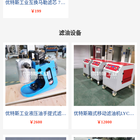
优特斯工业互换马勒滤芯 77681075PI8508 DRG 100
￥199
滤油设备
优特斯工业液压油手提式滤油机BLYJ系列液压油润滑油便携轻便小流量精密过滤
优特斯箱式移动滤油机LYC-C系列变压器油润滑油滤油小车
￥2600
￥12000