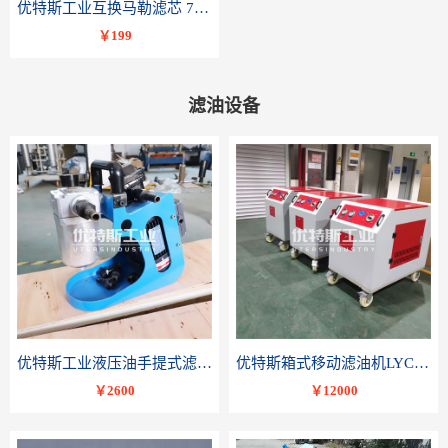
优特斯工业互换马勒滤芯 77681075PI8508 DRG 100
￥199
滤油设备
优特斯工业液压油手提式滤油机BLYJ系列液压油润滑油便携轻便小流量精密过滤
优特斯箱式移动滤油机LYC-C系列变压器油润滑油滤油小车
￥2600
￥12000