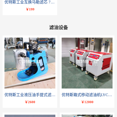
优特斯工业互换马勒滤芯 77681075PI8508 DRG 100
￥199
滤油设备
优特斯工业液压油手提式滤油机BLYJ系列液压油润滑油便携轻便小流量精密过滤
优特斯箱式移动滤油机LYC-C系列变压器油润滑油滤油小车
￥2600
￥12000